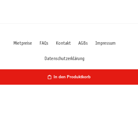
Mietpreise
FAQs
Kontakt
AGBs
Impressum
Datenschutzerklärung
In den Produktkorb
Österreich | Hirschstr. 27 | 9020 Klagenfurt/Kärnten | Fon: +43
660 7029427
Rotfuchs Außenlager | Bahnstr. 25 | 9020 Klagenfurt