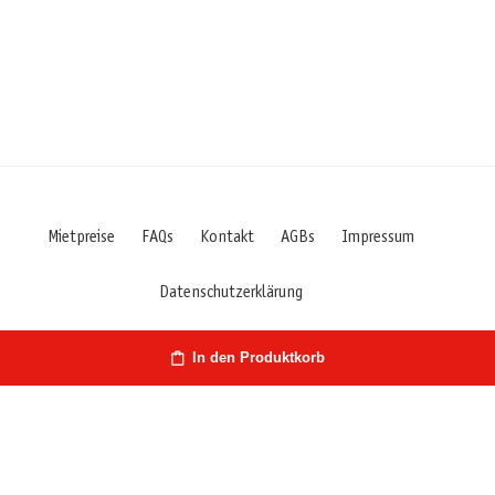
Mietpreise
FAQs
Kontakt
AGBs
Impressum
Datenschutzerklärung
In den Produktkorb
Österreich | Hirschstr. 27 | 9020 Klagenfurt/Kärnten | Fon: +43
660 7029427