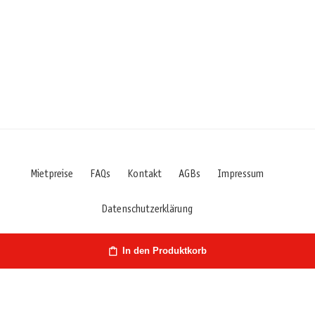
Mietpreise
FAQs
Kontakt
AGBs
Impressum
Datenschutzerklärung
In den Produktkorb
Österreich | Hirschstr. 27 | 9020 Klagenfurt/Kärnten | Fon: +43