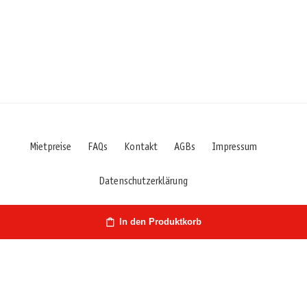
Mietpreise
FAQs
Kontakt
AGBs
Impressum
Datenschutzerklärung
In den Produktkorb
Österreich | Hirschstr. 27 | 9020 Klagenfurt/Kärnten | Fon: +43
660 7029427