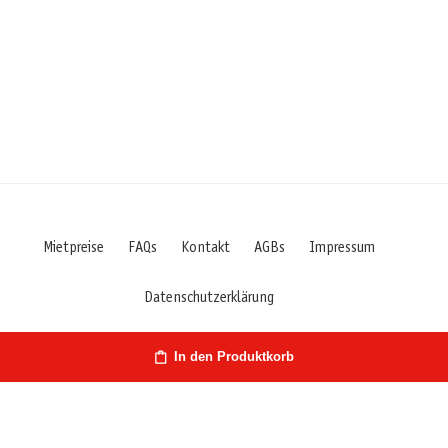
Mietpreise
FAQs
Kontakt
AGBs
Impressum
Datenschutzerklärung
In den Produktkorb
Österreich | Hirschstr. 27 | 9020 Klagenfurt/Kärnten | Fon: +43