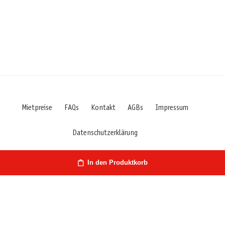
Mietpreise
FAQs
Kontakt
AGBs
Impressum
Datenschutzerklärung
In den Produktkorb
Österreich | Hirschstr. 27 | 9020 Klagenfurt/Kärnten | Fon: +43
660 7029427