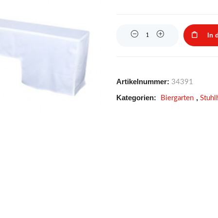
Quantity
In 
Artikelnummer:
34391
Kategorien:
,
Biergarten
Stuhl