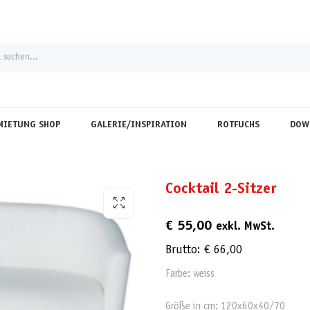
MIETUNG SHOP
GALERIE/INSPIRATION
ROTFUCHS
DOW
Cocktail 2-Sitzer
€
55,00
exkl. MwSt.
Brutto:
€
66,00
Farbe: weiss
Größe in cm: 120x60x40/70