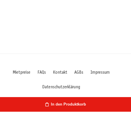
Mietpreise
FAQs
Kontakt
AGBs
Impressum
Datenschutzerklärung
In den Produktkorb
Österreich | Hirschstr. 27 | 9020 Klagenfurt/Kärnten | Fon: +43